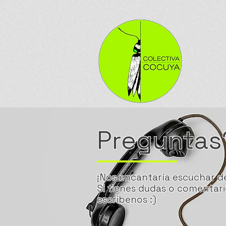
Preguntas
¡Nos encantaría escuchar de
Si tienes dudas o comentari
escribenos :)